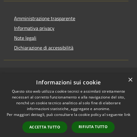
Amministrazione trasparente
Informativa privacy
Note legali
Dichiarazione di accessibilità
×
RSS
Copyright © 2026 • Comune di
Informazioni sui cookie
Accessibilità
Cerenzia • Powered by
Questo sito web utilizza cookie tecnici e assimilati strettamente
Privacy
Municipium
Accesso
•
necessari al corretto funzionamento e alla navigazione del sito,
Cookie
redazione
nonché un cookie tecnico analitico al solo fine di elaborare
Mappa del sito
informazioni statistiche, aggregate e anonime.
Per maggiori dettagli, può consultare la cookie policy al seguente
link
Area riservata Actalis
Area riservata Posta
RIFIUTA TUTTO
ACCETTA TUTTO
Elettronica Istituzionale