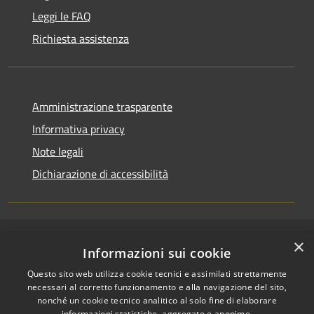
Leggi le FAQ
Richiesta assistenza
Amministrazione trasparente
Informativa privacy
Note legali
Dichiarazione di accessibilità
×
RSS
Copyright © 2026 • Comune di
Informazioni sui cookie
Accessibilità
Cerenzia • Powered by
Questo sito web utilizza cookie tecnici e assimilati strettamente
Privacy
Municipium
Accesso
•
necessari al corretto funzionamento e alla navigazione del sito,
Cookie
redazione
nonché un cookie tecnico analitico al solo fine di elaborare
Mappa del sito
informazioni statistiche, aggregate e anonime.