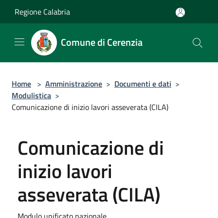
Salta al contenuto principale
Regione Calabria
Comune di Cerenzia
Home
>
Amministrazione
>
Documenti e dati
>
Modulistica
>
Comunicazione di inizio lavori asseverata (CILA)
Comunicazione di
inizio lavori
asseverata (CILA)
Modulo unificato nazionale.