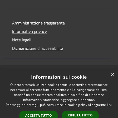
Amministrazione trasparente
Informativa privacy
Note legali
Dichiarazione di accessibilità
×
RSS
Copyright © 2026 • Comune di
Informazioni sui cookie
Accessibilità
Cerenzia • Powered by
Questo sito web utilizza cookie tecnici e assimilati strettamente
Privacy
Municipium
Accesso
•
necessari al corretto funzionamento e alla navigazione del sito,
Cookie
redazione
nonché un cookie tecnico analitico al solo fine di elaborare
Mappa del sito
informazioni statistiche, aggregate e anonime.
Per maggiori dettagli, può consultare la cookie policy al seguente
link
Area riservata Actalis
Area riservata Posta
RIFIUTA TUTTO
ACCETTA TUTTO