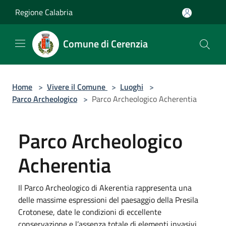
Salta al contenuto principale
Regione Calabria
Comune di Cerenzia
Home
>
Vivere il Comune
>
Luoghi
>
Parco Archeologico
>
Parco Archeologico Acherentia
Parco Archeologico
Acherentia
Il Parco Archeologico di Akerentia rappresenta una
delle massime espressioni del paesaggio della Presila
Crotonese, date le condizioni di eccellente
conservazione e l’assenza totale di elementi invasivi.