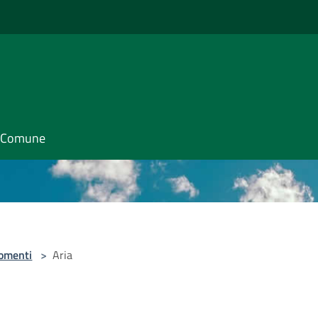
il Comune
omenti
>
Aria