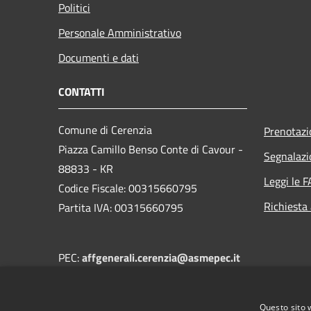
Politici
Personale Amministrativo
Documenti e dati
CONTATTI
Comune di Cerenzia
Prenotaz
Piazza Camillo Benso Conte di Cavour -
Segnalazi
88833 - KR
Leggi le 
Codice Fiscale: 00315660795
Richiesta
Partita IVA: 00315660795
PEC:
affgenerali.cerenzia@asmepec.it
Centralino Unico: +39 0984 995035
Questo sito 