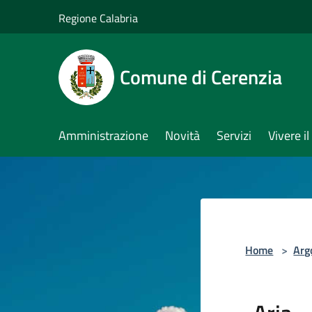
Salta al contenuto principale
Regione Calabria
Comune di Cerenzia
Amministrazione
Novità
Servizi
Vivere 
Home
>
Arg