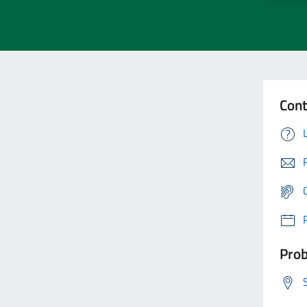
Cont
Prob