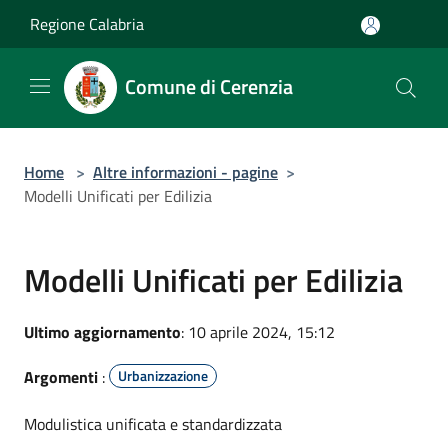
Salta al contenuto principale
Regione Calabria
Comune di Cerenzia
Home
>
Altre informazioni - pagine
>
Modelli Unificati per Edilizia
Modelli Unificati per Edilizia
Ultimo aggiornamento
: 10 aprile 2024, 15:12
Argomenti
:
Urbanizzazione
Modulistica unificata e standardizzata