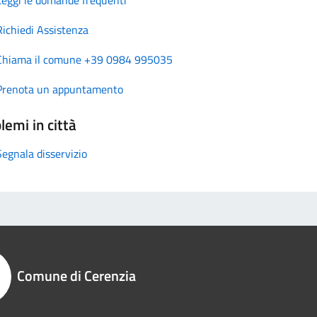
Richiedi Assistenza
Chiama il comune +39 0984 995035
Prenota un appuntamento
lemi in città
Segnala disservizio
Comune di Cerenzia