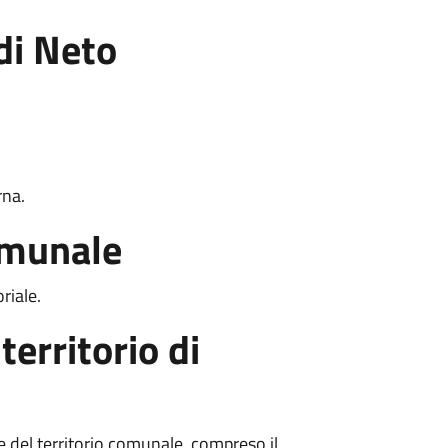
di Neto
rna.
comunale
riale.
 territorio di
le del territorio comunale, compreso il