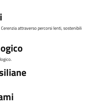
i
 Cerenzia attraverso percorsi lenti, sostenibili
logico
logico.
siliane
rami