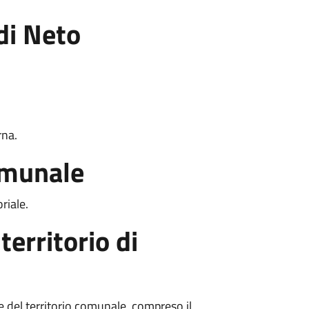
di Neto
rna.
comunale
riale.
 territorio di
le del territorio comunale, compreso il