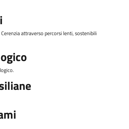
i
 Cerenzia attraverso percorsi lenti, sostenibili
logico
logico.
siliane
rami