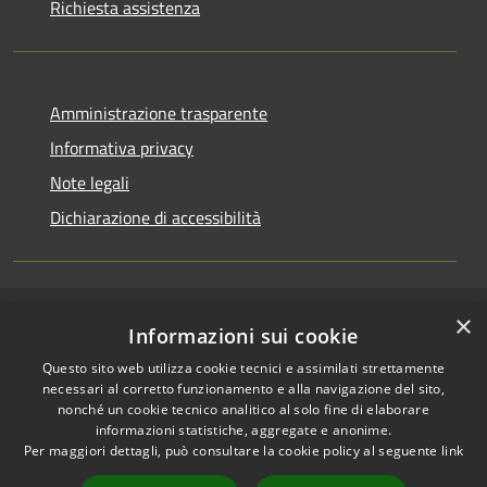
Richiesta assistenza
Amministrazione trasparente
Informativa privacy
Note legali
Dichiarazione di accessibilità
×
RSS
Copyright © 2026 • Comune di
Informazioni sui cookie
Accessibilità
Cerenzia • Powered by
Questo sito web utilizza cookie tecnici e assimilati strettamente
Privacy
Municipium
Accesso
•
necessari al corretto funzionamento e alla navigazione del sito,
Cookie
redazione
nonché un cookie tecnico analitico al solo fine di elaborare
Mappa del sito
informazioni statistiche, aggregate e anonime.
Per maggiori dettagli, può consultare la cookie policy al seguente
link
Area riservata Actalis