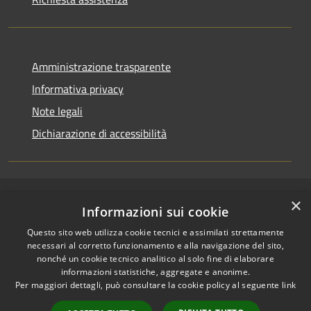
Amministrazione trasparente
Informativa privacy
Note legali
Dichiarazione di accessibilità
×
RSS
Copyright © 2026 • Comune di
Informazioni sui cookie
Accessibilità
Cerenzia • Powered by
Questo sito web utilizza cookie tecnici e assimilati strettamente
Privacy
Municipium
Accesso
•
necessari al corretto funzionamento e alla navigazione del sito,
Cookie
redazione
nonché un cookie tecnico analitico al solo fine di elaborare
Mappa del sito
informazioni statistiche, aggregate e anonime.
Per maggiori dettagli, può consultare la cookie policy al seguente
link
Area riservata Actalis
Area riservata Posta