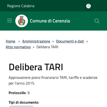
Salta al contenuto principale
Regione Calabria
Comune di Cerenzia
Home
>
Amministrazione
>
Documenti e dati
>
Atto normativo
>
Delibera TARI
Delibera TARI
Approvazione piano finanziario TARI, tariffe e scadenze
per l'anno 2015.
Protocollo
: 9
Tipi di documento
: