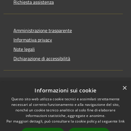
Richiesta assistenza
Amministrazione trasparente
Informativa privacy
Note legali
Dichiarazione di accessibilità
×
RSS
Copyright © 2026 • Comune di
Informazioni sui cookie
Accessibilità
Cerenzia • Powered by
Questo sito web utilizza cookie tecnici e assimilati strettamente
Privacy
Municipium
Accesso
•
necessari al corretto funzionamento e alla navigazione del sito,
Cookie
redazione
nonché un cookie tecnico analitico al solo fine di elaborare
Mappa del sito
informazioni statistiche, aggregate e anonime.
Per maggiori dettagli, può consultare la cookie policy al seguente
link
Area riservata Actalis