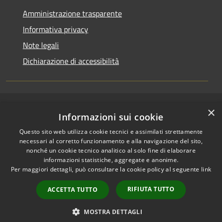
Amministrazione trasparente
Informativa privacy
Note legali
Dichiarazione di accessibilità
×
RSS
Copyright © 2026 • Comune di
Informazioni sui cookie
Accessibilità
Cerenzia • Powered by
Questo sito web utilizza cookie tecnici e assimilati strettamente
Privacy
Municipium
Accesso
•
necessari al corretto funzionamento e alla navigazione del sito,
Cookie
redazione
nonché un cookie tecnico analitico al solo fine di elaborare
Mappa del sito
informazioni statistiche, aggregate e anonime.
Per maggiori dettagli, può consultare la cookie policy al seguente
link
Area riservata Actalis
Area riservata Posta
RIFIUTA TUTTO
ACCETTA TUTTO
Elettronica Istituzionale
Protocollo informatico
MOSTRA DETTAGLI