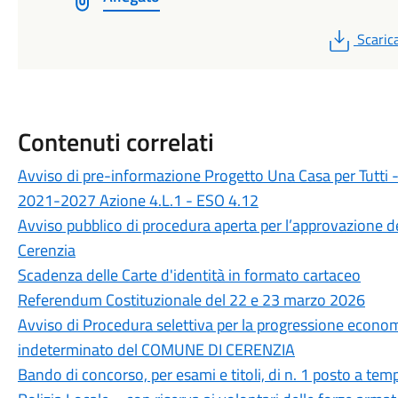
PDF
Scaric
Contenuti correlati
Avviso di pre-informazione Progetto Una Casa per Tutt
2021-2027 Azione 4.L.1 - ESO 4.12
Avviso pubblico di procedura aperta per l’approvazione
Cerenzia
Scadenza delle Carte d'identità in formato cartaceo
Referendum Costituzionale del 22 e 23 marzo 2026
Avviso di Procedura selettiva per la progressione econom
indeterminato del COMUNE DI CERENZIA
Bando di concorso, per esami e titoli, di n. 1 posto a te