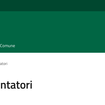
il Comune
atori
ntatori