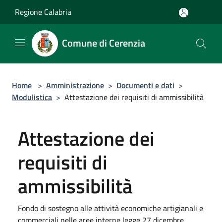
Salta al contenuto principale
Regione Calabria
Comune di Cerenzia
Home
>
Amministrazione
>
Documenti e dati
>
Modulistica
>
Attestazione dei requisiti di ammissibilità
Attestazione dei
requisiti di
ammissibilità
Fondo di sostegno alle attività economiche artigianali e
commerciali nelle aree interne legge 27 dicembre